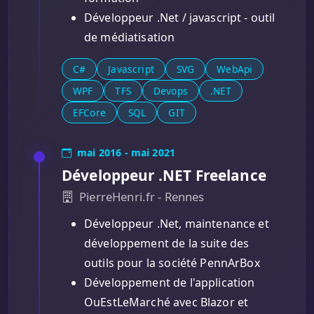
Développeur .Net / javascript - outil
de médiatisation
C#
Javascript
SVG
WebApi
WPF
TFS
Devops
.NET
EFCore
SQL
GIT
mai 2016 - mai 2021
Développeur .NET Freelance
PierreHenri.fr - Rennes
Développeur .Net, maintenance et
développement de la suite des
outils pour la société PennArBox
Développement de l'application
OuEstLeMarché avec Blazor et