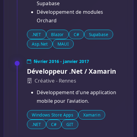
Supabase
Développement de modules
Orchard
.NET
Blazor
C#
Supabase
Asp.Net
MAUI
février 2016 - janvier 2017
Développeur .Net / Xamarin
Créative - Rennes
Développement d'une application
mobile pour l'aviation.
Windows Store Apps
Xamarin
.NET
C#
GIT