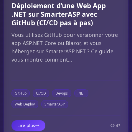
Déploiement d’une Web App
.NET sur SmarterASP avec
GitHub (CI/CD pas à pas)
Vous utilisez GitHub pour versionner votre
app ASP.NET Core ou Blazor, et vous
hébergez sur SmarterASP.NET ? Ce guide
vous montre comment...
GitHub
CI/CD
Devops
.NET
Web Deploy
SmarterASP
Lire plus
43