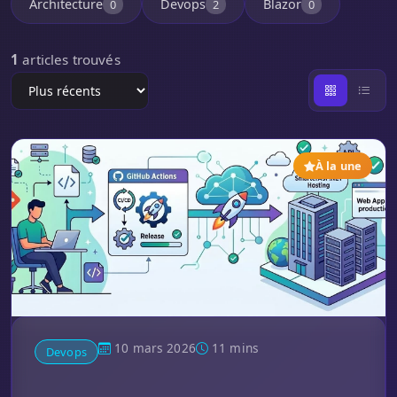
Architecture
Devops
Blazor
0
2
0
1
articles trouvés
À la une
10 mars 2026
11 mins
Devops