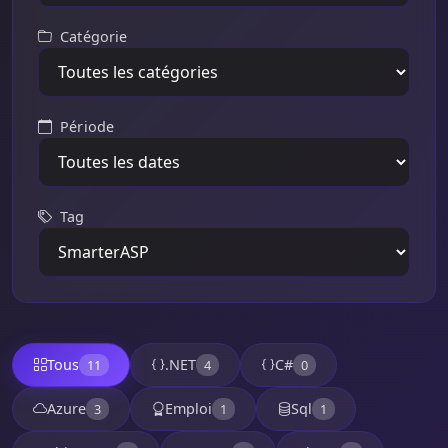
Catégorie
Période
Tag
Tous
.NET
C#
11
4
0
Azure
Emploi
Sql
3
1
1