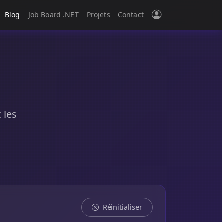
Blog
Job Board .NET
Projets
Contact
 les
Réinitialiser