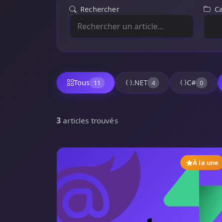
Rechercher
C
Tous
.NET
C#
11
4
0
3
articles trouvés
À la une