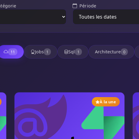
atégorie
Période
Jobs
Sql
Architecture
11
1
1
0
À la une