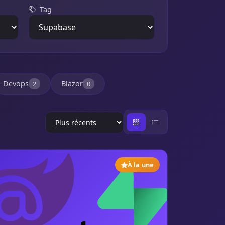
Tag
Devops
Blazor
2
0
À la une